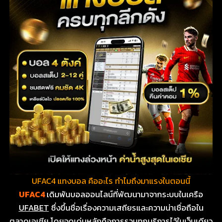
UFAC4 แทงบอล คืออะไร ทำไมถึงมาแรงในตอนนี้
UFAC4
เดิมพันบอลออนไลน์ที่พัฒนามาจากระบบในเครือ
UFABET
ซึ่งขึ้นชื่อเรื่องความเสถียรและความน่าเชื่อถือใน
ตลาดเอเชีย โดยจุดเด่นหลักคือการรวมทุกบริการไว้ในเว็บเดียว