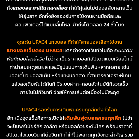
ทั้ง
แทงบอล คาสิโน และสล็อต
ทำให้ผู้เล่นไม่ต้องสลับหลายเว็บ
ให้ยุ่งยาก อีกทั้งยังรองรับการใช้งานผ่านมือถือและ
คอมพิวเตอร์ได้แบบลื่นไหล เข้าถึงได้ตลอด 24 ชั่วโมง
จุดเด่น UFAC4 แทงบอล ที่ทำให้สายบอลเลือกใช้งาน
แทงบอลเว็บตรง UFAC4
แตกต่างจากเว็บทั่วไปคือ
ระบบเดิม
พันที่ตอบโจทย์จริง
ไม่ว่าจะเป็นราคาบอลที่อัปเดตแบบเรียลไทม์
ค่าน้ำสมเหตุสมผล และมีรูปแบบการเดิมพันหลากหลาย เช่น
บอลเดี่ยว บอลสเต็ป หรือแทงบอลสด ที่สามารถวิเคราะห์เกม
แล้วลงเดิมพันได้ทันที มีระบบฝาก–ถอนอัตโนมัติที่รวดเร็ว
ภายในไม่กี่วินาที ช่วยให้การเล่นต่อเนื่องไม่มีสะดุด
UFAC4 รองรับการเดิมพันครบทุกลีกดังทั่วโลก
อีกหนึ่งจุดแข็งคือการเปิดให้
เดิมพันฟุตบอลครบทุกลีก
ไม่ว่า
จะเป็นพรีเมียร์ลีก ลาลีกา หรือบอลถ้วยระดับโลก พร้อมราคาที่
อัปเดตไวแบบวินาทีต่อวินาที ทำให้ไม่พลาดทุกจังหวะสำคัญ รวม