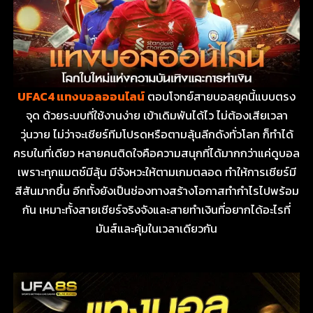
UFAC4 แทงบอลออนไลน์
ตอบโจทย์สายบอลยุคนี้แบบตรง
จุด ด้วยระบบที่ใช้งานง่าย เข้าเดิมพันได้ไว ไม่ต้องเสียเวลา
วุ่นวาย ไม่ว่าจะเชียร์ทีมโปรดหรือตามลุ้นลีกดังทั่วโลก ก็ทำได้
ครบในที่เดียว หลายคนติดใจคือความสนุกที่ได้มากกว่าแค่ดูบอล
เพราะทุกแมตช์มีลุ้น มีจังหวะให้ตามเกมตลอด ทำให้การเชียร์มี
สีสันมากขึ้น อีกทั้งยังเป็นช่องทางสร้างโอกาสทำกำไรไปพร้อม
กัน เหมาะทั้งสายเชียร์จริงจังและสายทำเงินที่อยากได้อะไรที่
มันส์และคุ้มในเวลาเดียวกัน